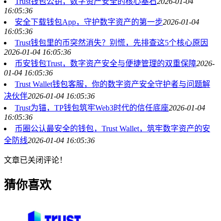
Trust钱包公钥，数字资产安全的核心基石
2026-01-04
16:05:36
安全下载钱包App，守护数字资产的第一步
2026-01-04
16:05:36
Trust钱包里的币突然消失？别慌，先排查这5个核心原因
2026-01-04 16:05:36
币安钱包Trust，数字资产安全与便捷管理的双重保障
2026-
01-04 16:05:36
Trust Wallet钱包客服，你的数字资产安全守护者与问题解
决伙伴
2026-01-04 16:05:36
Trust为锚，TP钱包筑牢Web3时代的信任底座
2026-01-04
16:05:36
币圈公认最安全的钱包，Trust Wallet，筑牢数字资产的安
全防线
2026-01-04 16:05:36
文章已关闭评论！
猜你喜欢