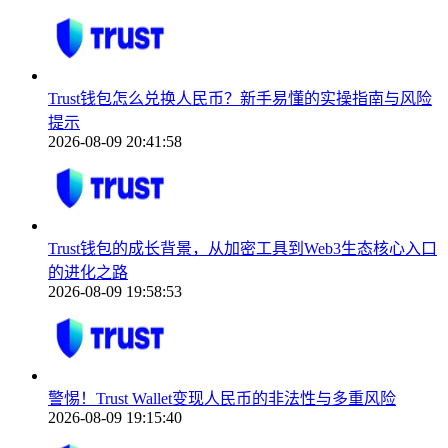
Trust钱包怎么兑换人民币？新手易懂的实操指南与风险
提示
2026-08-09 20:41:58
Trust钱包的成长背景，从加密工具到Web3生态核心入口
的进化之路
2026-08-09 19:58:53
警惕！Trust Wallet变现人民币的非法性与多重风险
2026-08-09 19:15:40