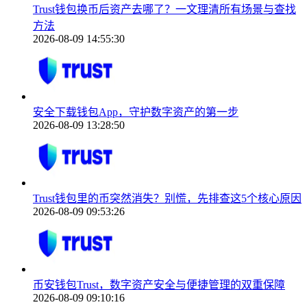
Trust钱包换币后资产去哪了？一文理清所有场景与查找
方法
2026-08-09 14:55:30
安全下载钱包App，守护数字资产的第一步
2026-08-09 13:28:50
Trust钱包里的币突然消失？别慌，先排查这5个核心原因
2026-08-09 09:53:26
币安钱包Trust，数字资产安全与便捷管理的双重保障
2026-08-09 09:10:16