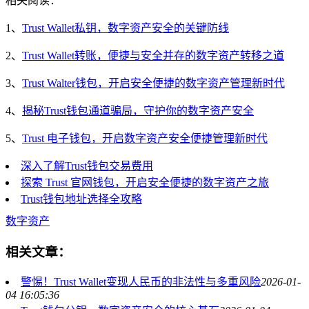
相关阅读：
1、
Trust Wallet私钥，数字资产安全的关键防线
2、
Trust Wallet转账，便捷与安全并存的数字资产转移之道
3、
Trust Walter钱包，开启安全便捷的数字资产管理新时代
4、
揭秘Trust钱包通道骗局，守护你的数字资产安全
5、
Trust 电子钱包，开启数字资产安全便捷管理新时代
深入了解Trust钱包交易费用
探索 Trust 官网钱包，开启安全便捷的数字资产之旅
Trust钱包地址选择全攻略
数字资产
相关文章：
警惕！Trust Wallet变现人民币的非法性与多重风险
2026-01-
04 16:05:36