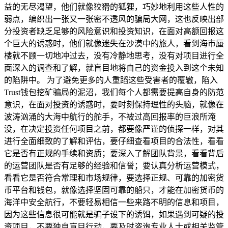
益的无尽渴望，他们就像狡猾的狐狸，巧妙地利用这些人性的
弱点，编织出一张又一张密不透风的骗局大网，这也反映出部
分投资者缺乏足够的风险意识和投资知识，在面对高额回报这
个巨大的诱惑时，他们就像迷失在沙漠中的旅人，看到海市蜃
楼就不顾一切地冲过去，没有冷静地思考，没有对项目进行全
面深入的调查和了解，就盲目地将自己的资金投入到这个未知
的陷阱中。 为了避免更多的人重蹈这些受害者的覆辙，陷入
Trust钱包挖矿骗局的泥沼，我们每个人都需要提高自身的防范
意识，在面对投资的诱惑时，要时刻保持理性的头脑，就像在
波涛汹涌的大海中航行的舵手，不被过高回报率的巨浪所淹
没，在决定投资任何项目之前，都要像严谨的侦探一样，对其
进行全面细致的了解和评估，要仔细查看项目的合法性，看看
它是否有正规的手续和资质；要深入了解团队背景，看看背后
的运营团队是否有足够的经验和信誉；要认真分析运营模式，
看看它是否符合常理和市场规律，要选择正规、可靠的加密货
币平台和钱包，就像选择坚固可靠的船只，才能在加密货币的
海洋中安全航行，不要轻易相信一些来路不明的信息和项目，
因为这些信息很可能就是骗子设下的诱饵，如果遇到可疑的投
资项目，不要独自盲目行动，要及时咨询专业人士或相关监管