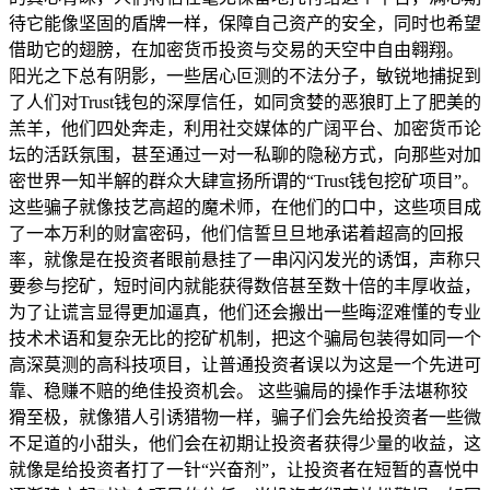
待它能像坚固的盾牌一样，保障自己资产的安全，同时也希望
借助它的翅膀，在加密货币投资与交易的天空中自由翱翔。
阳光之下总有阴影，一些居心叵测的不法分子，敏锐地捕捉到
了人们对Trust钱包的深厚信任，如同贪婪的恶狼盯上了肥美的
羔羊，他们四处奔走，利用社交媒体的广阔平台、加密货币论
坛的活跃氛围，甚至通过一对一私聊的隐秘方式，向那些对加
密世界一知半解的群众大肆宣扬所谓的“Trust钱包挖矿项目”。
这些骗子就像技艺高超的魔术师，在他们的口中，这些项目成
了一本万利的财富密码，他们信誓旦旦地承诺着超高的回报
率，就像是在投资者眼前悬挂了一串闪闪发光的诱饵，声称只
要参与挖矿，短时间内就能获得数倍甚至数十倍的丰厚收益，
为了让谎言显得更加逼真，他们还会搬出一些晦涩难懂的专业
技术术语和复杂无比的挖矿机制，把这个骗局包装得如同一个
高深莫测的高科技项目，让普通投资者误以为这是一个先进可
靠、稳赚不赔的绝佳投资机会。 这些骗局的操作手法堪称狡
猾至极，就像猎人引诱猎物一样，骗子们会先给投资者一些微
不足道的小甜头，他们会在初期让投资者获得少量的收益，这
就像是给投资者打了一针“兴奋剂”，让投资者在短暂的喜悦中