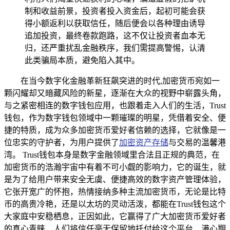
制和收益前景，投资者投入资金后，起初可能会获
得小额返利以获取信任，随后便会以各种理由诱导
追加投资，最终卷款跑路，这不仅让投资者血本无
归，还严重扰乱金融秩序，我们需提高警惕，认清
此类骗局本质，避免陷入其中。
在当今数字化金融革新狂飙突进的时代,加密货币宛如一
颗闪耀却又暗藏风险的新星，逐渐在大众的视野中崭露头角，
与之紧密相连的数字钱包应用，也跟着走入人们的生活，Trust
钱包，作为数字钱包领域中一颗璀璨的明星，凭借着安全、便
捷的特质，成为众多加密货币爱好者信赖的选择，它就像是一
位忠实的守护者，为用户提供了
加密资产存储
与交易的温馨港
湾。 Trust钱包本身是数字金融领域里合法且正规的典范，在
加密货币的浩瀚宇宙中有着不可小觑的影响力，它的诞生，就
是为了给用户带来安全无虞、便捷高效的数字资产管理体验，
它张开宽广的怀抱，热情接纳多种主流加密货币，无论是比特
币的高贵冷艳，还是以太坊的灵动活泼，都能在Trust钱包这个
大家庭中安稳栖息，正因如此，它赢得了广大加密货币爱好者
的真心青睐，人们将信任毫无保留地托付给这个平台，满心期