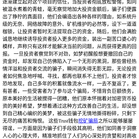
逐渐建立起对这个项目的信任，当投资者彻底放松警惕，如同
被温水煮着的青蛙，毫无察觉地加大投资金额后，骗子们便露
出了狰狞的真面目，他们会编造出各种各样的理由，如系统升
级的无奈、网络故障的意外、矿机维护的必然等，设下一道道
枷锁，让投资者暂时无法提现自己的资金，随后，他们会满脸
诚恳地继续诱导投资者投入更多的资金，装出一副苦口婆心的
模样，声称只有这样才能解决当前的问题，从而获得更高的回
报。 一旦投资者察觉到不对劲，如梦初醒般想要撤回自己的
资金时，却发现自己仿佛陷入了一个无形的黑洞，那些曾经热
情洋溢和投资者交流的骗子，瞬间消失得无影无踪，无论投资
者如何焦急地呼喊、寻找，都再也联系不上他们，投资者才惊
恐地发现，自己多年的积蓄就像流水一样，一去不复返了，更
有甚者，一些受害者为了参与这个骗局，不惜背负巨额债务，
原本美好的生活被搅得一团糟，他们原本怀揣着对加密货币投
资的美好希望，梦想着通过这种方式改善自己的生活，却没想
到自己精心编织的美梦，被这些骗子无情地撕得粉碎，只剩下
无尽的痛苦和悔恨。 这些Trust钱包
挖矿骗局
之所以能够屡屡
得逞，一方面是因为骗子们手段极其高明，他们如同善于洞察
人心的心理大师，精准地抓住了人们内心深处的贪婪和对高收