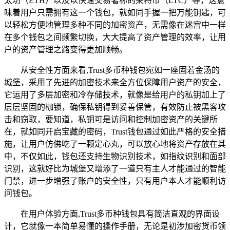
太坊（ETH）以及以快速交易著称的莱特币（LTC）等，这意
味着用户只需拥有这一个钱包，就如同手握一把万能钥匙，可
以轻松方便地管理多种不同的加密资产，无需像在迷宫中一样
在多个钱包之间频繁切换，大大提高了资产管理的效率，让用
户的资产管理之路变得更加顺畅。
从安全性方面来看,Trust多币种钱包宛如一座固若金汤的
城堡，采用了先进的加密技术来全方位保障用户资产的安全，
它运用了多层加密和冷存储技术，就像是给用户的私钥加上了
层层坚固的枷锁，确保私钥得到妥善保管，有效防止被黑客攻
击和窃取，要知道，私钥可是访问和控制加密资产的关键所
在，就如同开启宝藏的密码，Trust钱包通过如此严格的安全措
施，让用户仿佛吃了一颗定心丸，可以放心地将资产存放在其
中，不仅如此，钱包还支持生物识别技术，如指纹识别和面部
识别，这就好比为城堡又增添了一道只有主人才能通过的智能
门禁，进一步增强了账户的安全性，只有用户本人才能顺利访
问钱包。
在用户体验方面,Trust多币种钱包具有简洁直观的界面设
计，它就像一本简单易懂的操作手册，无论是初涉加密货币领