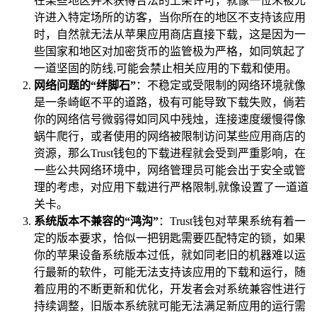
在某些地区并未获得合法的上架许可，就像一位未被允
许进入特定场所的访客，当你所在的地区不支持该应用
时，自然就无法从苹果应用商店直接下载，这是因为一
些国家和地区对加密货币的监管极为严格，如同筑起了
一道坚固的防线,可能会禁止相关应用的下载和使用。
网络问题的“绊脚石”
：不稳定或受限制的网络环境就像
是一条崎岖不平的道路，极有可能导致下载失败，倘若
你的网络信号微弱得如同风中残烛，连接速度缓慢得像
蜗牛爬行，或者使用的网络被限制访问某些应用商店的
资源，那么Trust钱包的下载进程就会受到严重影响，在
一些公共网络环境中，网络管理员可能会出于安全或管
理的考虑，对应用下载进行严格限制,就像设置了一道道
关卡。
系统版本不兼容的“鸿沟”
：Trust钱包对苹果系统有着一
定的版本要求，恰似一把钥匙需要匹配特定的锁，如果
你的苹果设备系统版本过低，就如同老旧的机器难以运
行最新的软件，可能无法支持该应用的下载和运行，随
着应用的不断更新和优化，开发者会对系统兼容性进行
持续调整，旧版本系统就可能无法满足新应用的运行需