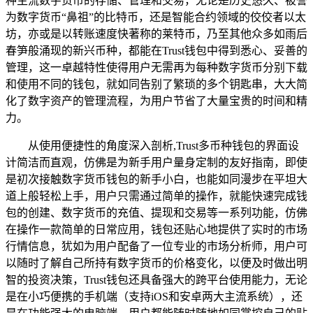
种主流数字货币的存储、管理和交易，无论是历史悠久、被誉
为数字货币“鼻祖”的比特币，还是智能合约领域的佼佼者以太
坊，亦或是以转账速度快著称的莱特币，乃至其他众多如雨后
春笋般涌现的新兴币种，都能在Trust钱包中得到悉心、妥善的
管理，这一卓越特性使得用户无需再为每种数字货币分别下载
和使用不同的钱包，就如同告别了繁琐的多个钥匙串，大大简
化了数字资产的管理流程，为用户节省了大量宝贵的时间和精
力。
从使用便捷性的角度深入剖析,Trust多币种钱包的界面设
计简洁而直观，仿佛是为新手用户量身定制的友好指南，即使
是初次接触数字货币钱包的新手小白，也能如同漫步在平坦大
道上般轻松上手，用户只需通过简单的操作，就能快速完成钱
包的创建、数字货币的充值、提现和交易等一系列功能，仿佛
在操作一款简单的日常应用，钱包还贴心地提供了实时的市场
行情信息，犹如为用户配备了一位专业的市场分析师，用户可
以随时了解自己所持有数字货币的价格变化，以便及时做出明
智的投资决策，Trust钱包还具备强大的跨平台使用能力，无论
是在小巧便携的手机端（支持iOS和安卓两大主流系统），还