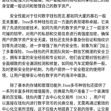
是在功能强大的电脑端，用户都能随时随地如同掌控自己的贴
身宝藏一般访问和管理自己的数字资产。
安全性能对于任何数字钱包而言,都如同大厦的基石一般
至关重要，Trust多币种钱包在这一方面的表现堪称卓越，它采
用了先进的加密技术，如同为用户的数字资产穿上了一层坚不
可摧的铠甲，对用户的私钥和交易信息进行高强度加密，确保
用户的数字资产安全无虞，钱包还支持多重身份验证和指纹识
别等先进功能，进一步增强了账户的安全性，就像为家门加上
了多重保险，Trust钱包的开发团队宛如一群技艺精湛的安全卫
士，拥有丰富的安全经验和专业知识，他们会定期对钱包进行
全面细致的安全漏洞检测和修复，如同给汽车定期保养一般，
及时更新安全防护机制，为用户提供一个安全稳定的使用环
境，让用户能够安心地在数字资产的海洋中遨游。
除了基本的存储和管理功能外,Trust多币种钱包还提供了
一系列丰富多样的增值服务，仿佛是为用户准备了一个装满惊
喜的百宝箱，钱包内置了去中心化交易所（DEX），用户可
以直接在钱包内进行数字货币的兑换交易，无需再通过繁琐的
中心化交易所流程，这不仅极大地提高了交易的效率，让交易