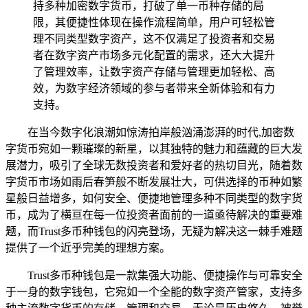
持多种加密数字货币，打破了单一币种存储的局
限，其便捷性体现在操作流程简单，用户可轻松管
理不同类型数字资产，这不仅满足了投资者和交易
者在数字资产市场多元化配置的需求，还大大提升
了管理效率，让数字资产存储与管理更加轻松、高
效，为数字经济领域的参与者带来全新体验和有力
支持。
在当今数字化浪潮如惊涛拍岸般汹涌澎湃的时代,加密数
字货币宛如一颗璀璨的新星，以其独特的魅力和蕴藏的巨大发
展潜力，吸引了全球无数投资者和爱好者的热切目光，随着数
字货币市场如雨后春笋般不断发展壮大，可供选择的币种如繁
星般日益增多，如何安全、便捷地管理多种不同类型的数字货
币，成为了横亘在每一位投资者面前的一道亟待解决的重要难
题，而Trust多币种钱包的闪亮登场，无疑为解决这一棘手难题
提供了一个近乎完美的理想方案。
Trust多币种钱包是一款集强大功能、便捷操作与可靠安全
于一身的数字钱包，它宛如一个全能的数字资产管家，支持多