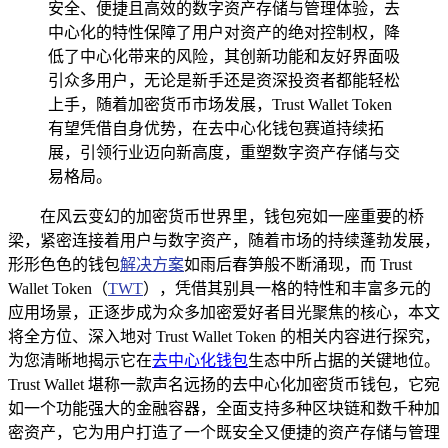
安全、便捷且高效的数字资产存储与管理体验，去
中心化的特性保障了用户对资产的绝对控制权，降
低了中心化带来的风险，其创新功能和友好界面吸
引众多用户，无论是新手还是资深投资者都能轻松
上手，随着加密货币市场发展，Trust Wallet Token
有望凭借自身优势，在去中心化钱包赛道持续拓
展，引领行业迈向新高度，重塑数字资产存储与交
易格局。
在风云变幻的加密货币世界里，钱包宛如一座重要的桥
梁，紧密连接着用户与数字资产，随着市场的持续蓬勃发展，
形形色色的钱包
解决方案
如雨后春笋般不断涌现，而 Trust
Wallet Token（
TWT
），凭借其别具一格的特性和丰富多元的
应用场景，正逐步成为众多加密爱好者目光聚焦的核心，本文
将全方位、深入地对 Trust Wallet Token 的相关内容进行探究，
为您清晰地揭示它在
去中心化钱包
生态中所占据的关键地位。
Trust Wallet 堪称一款声名远扬的去中心化加密货币钱包，它宛
如一个功能强大的金融容器，全面支持多种区块链和数千种加
密资产，它为用户打造了一个既安全又便捷的资产存储与管理