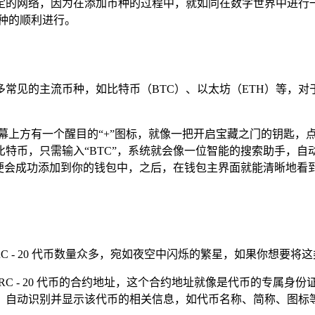
定的网络，因为在添加币种的过程中，就如同在数字世界中进行
种的顺利进行。
市，支持许多常见的主流币种，如比特币（BTC）、以太坊（ETH）
，会看到屏幕上方有一个醒目的“+”图标，就像一把开启宝藏之门的钥
特币，只需输入“BTC”，系统就会像一位智能的搜索助手，
便会成功添加到你的钱包中，之后，在钱包主界面就能清晰地看
 20 代币数量众多，宛如夜空中闪烁的繁星，如果你想要将这类代币添加
ERC - 20 代币的合约地址，这个合约地址就像是代币的专属
动识别并显示该代币的相关信息，如代币名称、简称、图标等，确认信