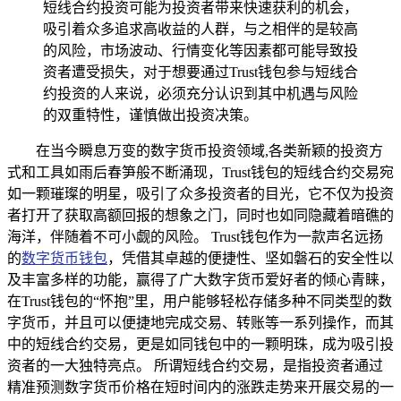
短线合约投资可能为投资者带来快速获利的机会，
吸引着众多追求高收益的人群，与之相伴的是较高
的风险，市场波动、行情变化等因素都可能导致投
资者遭受损失，对于想要通过Trust钱包参与短线合
约投资的人来说，必须充分认识到其中机遇与风险
的双重特性，谨慎做出投资决策。
在当今瞬息万变的数字货币投资领域,各类新颖的投资方
式和工具如雨后春笋般不断涌现，Trust钱包的短线合约交易宛
如一颗璀璨的明星，吸引了众多投资者的目光，它不仅为投资
者打开了获取高额回报的想象之门，同时也如同隐藏着暗礁的
海洋，伴随着不可小觑的风险。 Trust钱包作为一款声名远扬
的
数字货币钱包
，凭借其卓越的便捷性、坚如磐石的安全性以
及丰富多样的功能，赢得了广大数字货币爱好者的倾心青睐，
在Trust钱包的“怀抱”里，用户能够轻松存储多种不同类型的数
字货币，并且可以便捷地完成交易、转账等一系列操作，而其
中的短线合约交易，更是如同钱包中的一颗明珠，成为吸引投
资者的一大独特亮点。 所谓短线合约交易，是指投资者通过
精准预测数字货币价格在短时间内的涨跌走势来开展交易的一