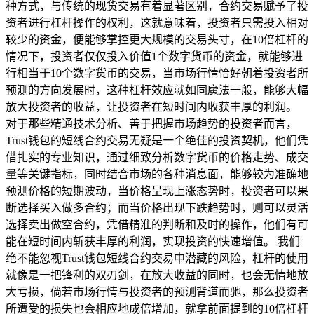
种方式，与传统的现货交易有着显著区别，合约交易赋予了投
资者进行杠杆操作的权利，这就意味着，投资者只需投入相对
较少的资金，便能够掌控更大规模的交易头寸，在10倍杠杆的
情况下，投资者仅仅投入价值1个数字货币的资金，就能够进
行相当于10个数字货币的交易，当市场行情恰好朝着投资者所
预测的方向发展时，这种杠杆效应就如同魔法一般，能够大幅
放大投资者的收益，让投资者在短时间内收获丰厚的利润。
对于那些精通技术分析、善于把握市场趋势的投资者而言，
Trust钱包的短线合约交易无疑是一个绝佳的投资契机，他们凭
借扎实的专业知识，通过细致分析数字货币的价格走势、成交
量等关键指标，同时结合市场的各种消息面，能够较为准确地
预测价格的短期波动，当价格呈现上涨态势时，投资者可以果
断选择买入做多合约；而当价格出现下跌趋势时，则可以灵活
选择卖出做空合约，凭借精准的判断和及时的操作，他们有可
能在短时间内斩获丰厚的利润，实现投资的快速增值。 我们
绝不能忽视Trust钱包短线合约交易中潜藏的风险，杠杆的使用
就像是一把锋利的双刃剑，在放大收益的同时，也会无情地放
大亏损，倘若市场行情与投资者的预测背道而驰，那么投资者
所遭受的损失也会相应地成倍增加，就拿前面提到的10倍杠杆