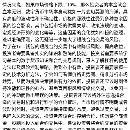
情况来说，如果市场价格下跌了10%，那么投资者的本金就会
血本无归，数字货币市场本身就犹如一片变幻莫测的海洋，具
有高度的波动性和不确定性，价格的涨跌往往受到多种复杂因
素的综合影响，其中包括市场的供需关系、政策法规的变动、
宏观经济形势的变化等等，这些因素的变化犹如神秘的谜题，
难以准确预测，这无疑进一步加大了短线合约交易的风险。
为了在Trust钱包的短线合约交易中有效降低风险、提高收益，
投资者需要具备扎实的知识和熟练的技能，投资者需要系统学
习基本的数字货币知识和合约交易规则，深入了解杠杆的使用
方法以及风险控制策略，做到心中有数，投资者还需要掌握一
定的技术分析方法，学会如何看懂价格走势图、精准分析市场
趋势，从而为投资决策提供有力的依据，投资者还应该时刻保
持冷静和理性的心态，避免盲目跟风和情绪化交易，以免因一
时的冲动而做出错误的决策。 投资者还应该格外注意选择合
适的交易时机和进行科学的仓位管理，当市场行情不明朗或者
波动剧烈时，投资者应该保持谨慎的态度，避免过度交易，以
免陷入风险的漩涡，投资者应该合理控制仓位，切勿将全部资
金一股脑地投入到合约交易中，建议投资者将合约交易的资金