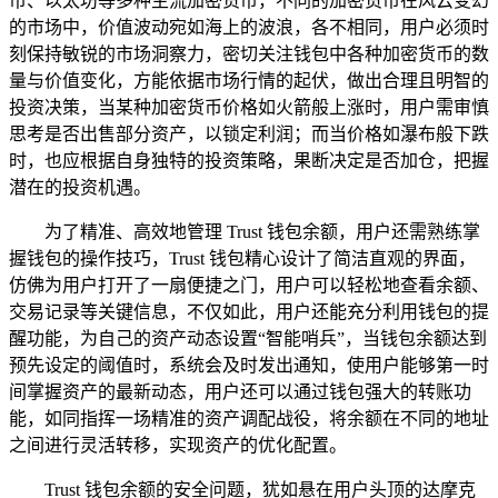
币、以太坊等多种主流加密货币，不同的加密货币在风云变幻
的市场中，价值波动宛如海上的波浪，各不相同，用户必须时
刻保持敏锐的市场洞察力，密切关注钱包中各种加密货币的数
量与价值变化，方能依据市场行情的起伏，做出合理且明智的
投资决策，当某种加密货币价格如火箭般上涨时，用户需审慎
思考是否出售部分资产，以锁定利润；而当价格如瀑布般下跌
时，也应根据自身独特的投资策略，果断决定是否加仓，把握
潜在的投资机遇。
为了精准、高效地管理 Trust 钱包余额，用户还需熟练掌
握钱包的操作技巧，Trust 钱包精心设计了简洁直观的界面，
仿佛为用户打开了一扇便捷之门，用户可以轻松地查看余额、
交易记录等关键信息，不仅如此，用户还能充分利用钱包的提
醒功能，为自己的资产动态设置“智能哨兵”，当钱包余额达到
预先设定的阈值时，系统会及时发出通知，使用户能够第一时
间掌握资产的最新动态，用户还可以通过钱包强大的转账功
能，如同指挥一场精准的资产调配战役，将余额在不同的地址
之间进行灵活转移，实现资产的优化配置。
Trust 钱包余额的安全问题，犹如悬在用户头顶的达摩克