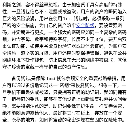
利斯之剑，容不得丝毫忽视，由于加密货币具有高度的特殊
性，一旦钱包信息不幸泄露或被盗取，用户的资产将瞬间陷入
巨大的风险漩涡，用户在使用 Trust 钱包时，必须采取一系列
严密的安全措施，为自己的资产筑牢
安全防线
，要设置强密
码，并定期进行更换，一个强大的密码应如同一个复杂的密码
锁，包含字母、数字和特殊字符，长度不少于 8 位，要开启双
重认证功能，如使用谷歌身份验证器或短信验证码，为账户安
全增添一道坚实的屏障，用户还应时刻保持警惕，避免在公共
网络环境下操作钱包，防止信息在无形的网络中被窃取，就像
守护珍贵的宝藏一样守护自己的资产信息。
备份钱包,是保障 Trust 钱包余额安全的重要战略举措，用
户可以通过备份助记词这一“密钥”来恢复钱包，想象一下，一
旦手机不幸丢失或被盗，只要拥有正确的助记词，就如同拥有
了一把神奇的钥匙，能够在其他设备上重新恢复钱包并访问余
额，需要特别注意的是，助记词要像守护生命一样妥善保管，
绝不能随意透露给他人，最好将其写在纸上，存放在一个安
全、隐秘的地方，如同将宝藏的秘密深埋在坚固的保险箱中。