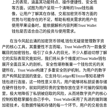
上的表现，涵盖其功能特点、操作便捷性、安全性
等方面，试图为用户呈现一个清晰的Trust钱包画
像，让用户了解其在存储、交易加密货币等方面的
优势与可能存在的不足，帮助有相关需求的用户在
使用苹果设备时，能依据解析内容判断Trust Wallet
钱包是否适合自己的投资与使用需求。
在当今风起云涌的加密货币领域,钱包无疑是管理数字资
产的核心工具，其重要性不言而喻，Trust Wallet作为一款备受
瞩目的加密钱包，吸引了众多人的目光，不少人都迫切想了解
它的实际表现究竟如何，我们将从多个维度对Trust Wallet钱包
展开全面且深入的剖析。 安全性堪称衡量一个钱包优劣的关
键所在，Trust Wallet构建了多重安全防护机制，为用户的数字
资产构筑起坚固的堡垒，它支持与Ledger和Trezor等知名硬件
钱包进行连接，这一特性意义非凡，用户能够将私钥妥善存储
在硬件钱包中，就如同把珍贵的宝物存放在坚不可摧的保险箱
里，极大地降低了私钥被窃取的风险，从而将数字资产的核心
控制权稳稳掌握在自己手中。 Trust Wallet采用了先进的端到端
加密技术，在数据传输和存储的每一个环节，用户的交易信息