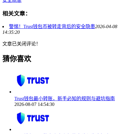
安全隐患
相关文章：
警惕！Trust钱包币被转走背后的安全隐患
2026-04-08
14:35:20
文章已关闭评论！
猜你喜欢
Trust钱包最小转账，新手必知的规则与避坑指南
2026-08-07 14:54:30