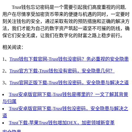
Trust钱包忘记密码是一个需要引起我们高度重视的问题,
用户在尽情享受加密货币带来的便捷与机遇的同时，一定要时
刻关注钱包的安全，通过采取有效的预防措施和正确的解决方
法，我们才能为自己的数字资产筑起一道坚不可摧的防线，确
保它们安全无虞，让我们在数字化的财富之路上稳步前行。
相关阅读：
1、
Trust钱包下载官网-Trust钱包没密码？务必重视的安全隐患
2、
Trust官方下载-Trust钱包没有密码，安全隐患几何？
3、
Trust官网正版下载-Trust钱包没密码，安全隐患与解决之道
Trust安卓版官网下载-Trust钱包是哪里的？一文了解其背景
与归属
Trust安卓版官网下载-Trust钱包没密码，安全隐患与解决之
道
Trust下载-苹果Trust钱包增加DEX，加密领域新变革