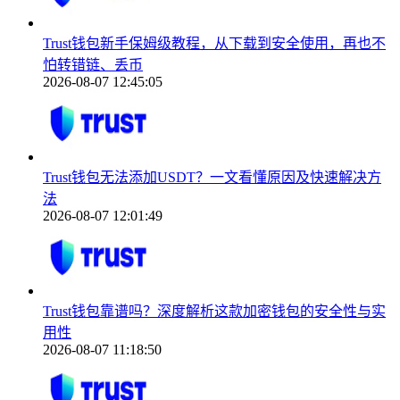
Trust钱包新手保姆级教程，从下载到安全使用，再也不
怕转错链、丢币
2026-08-07 12:45:05
Trust钱包无法添加USDT？一文看懂原因及快速解决方
法
2026-08-07 12:01:49
Trust钱包靠谱吗？深度解析这款加密钱包的安全性与实
用性
2026-08-07 11:18:50