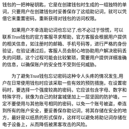
钱包的一把神秘钥匙，它是在创建钱包时生成的一组独特的单
词，只要用户在创建钱包时妥善保存了这组助记词，就可以凭
借它来重置密码，重新获得对钱包的访问权限。
如果用户不幸连助记词也忘记了,也不必过于惊慌，可以
联系Trust钱包的官方客服寻求帮助，官方客服会根据用户提供
的相关信息，如注册时的邮箱、手机号码等，进行严格的身份
验证，在验证通过后，客服人员会耐心地协助用户解决密码丢
失的问题，这个过程可能会比较繁琐，需要用户提供详细准确
的信息，以确保账户的安全性不受到任何威胁。
为了避免Trust钱包忘记密码这种令人头疼的情况发生,用
户在日常使用钱包时应该采取一些有效的预防措施，在设置密
码时，要选择一个强度较高的密码，它应该包含字母、数字和
特殊字符，就像为自己的财富城堡加上一层坚固的防护墙，一
定不要使用与其他账号相同的密码，以免一个账号被盗，牵连
到所有的账户安全，要妥善保存助记词，将其存储在安全的地
方，最好是以纸质的形式保存，这样可以避免将助记词存储在
电子设备上，从而降低被黑客攻击的风险。