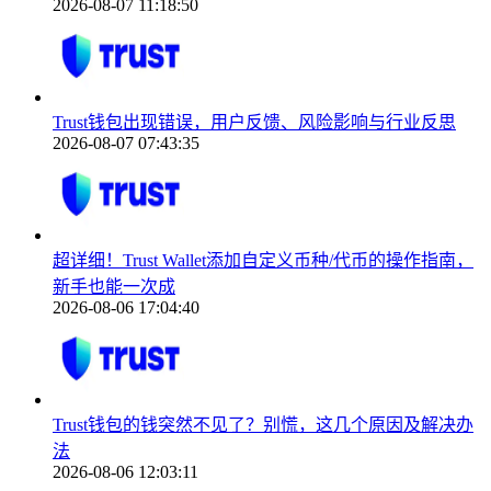
2026-08-07 11:18:50
Trust钱包出现错误，用户反馈、风险影响与行业反思
2026-08-07 07:43:35
超详细！Trust Wallet添加自定义币种/代币的操作指南，
新手也能一次成
2026-08-06 17:04:40
Trust钱包的钱突然不见了？别慌，这几个原因及解决办
法
2026-08-06 12:03:11