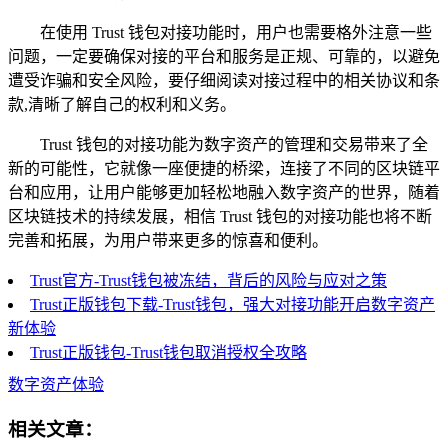
在使用 Trust 钱包对接功能时，用户也需要格外注意一些
问题，一定要确保对接的平台和服务是正规、可靠的，以避免
遭受诈骗和安全风险，要仔细阅读对接过程中的相关协议和条
款,清晰了解自己的权利和义务。
Trust 钱包的对接功能为数字资产的管理和交易带来了全
新的可能性，它就像一座便捷的桥梁，连接了不同的区块链平
台和应用，让用户能够更加轻松地融入数字资产的世界，随着
区块链技术的持续发展，相信 Trust 钱包的对接功能也将不断
完善和拓展，为用户带来更多的惊喜和便利。
Trust官方-Trust钱包被冻结，背后的风险与应对之策
Trust正版钱包下载-Trust钱包，强大对接功能开启数字资产
新体验
Trust正版钱包-Trust钱包取消授权全攻略
数字资产体验
相关文章：