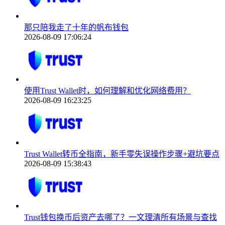
那只陪我走了十年的帆布钱包
2026-08-09 17:06:24
使用Trust Wallet时，如何理解和优化网络费用？
2026-08-09 16:23:25
Trust Wallet转币全指南，新手零失误操作步骤+避坑要点
2026-08-09 15:38:43
Trust钱包换币后资产去哪了？一文理清所有场景与查找