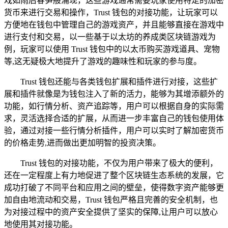
戏如雨后春笋般涌现，这些游戏通常需要玩家使用特定的加密
货币来进行交易和操作，Trust 钱包的对接功能，让玩家可以
方便地在钱包中管理自己的游戏资产，并且能够直接在游戏中
进行支付和交易，以一些基于以太坊的养成类区块链游戏为
例，玩家可以使用 Trust 钱包中的以太币购买游戏道具、宠物
等,这无疑极大地提升了游戏的趣味性和玩家的参与度。
Trust 钱包还能与各类钱包扩展和插件进行对接，这些扩
展和插件就像是为钱包注入了新的活力，能够为其增添额外的
功能，如行情分析、资产追踪等，用户可以根据自身的实际需
求，灵活选择合适的扩展，从而进一步丰富自己的钱包使用体
验，通过对接一些行情分析插件，用户可以实时了解加密货币
的价格走势,进而做出更加明智的投资决策。
Trust 钱包的对接功能，不仅为用户带来了极大的便利，
还在一定程度上有力地促进了整个区块链生态系统的发展，它
成功打破了不同平台和应用之间的壁垒，使得数字资产能够更
加自由地流动和交易，Trust 钱包严格且完善的安全机制，也
为对接过程中的资产安全提供了坚实的保障,让用户可以放心
地使用其对接功能。