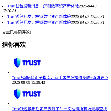
Trust钱包最新消息，解锁数字资产新体验
2026-04-07
17:20:31
Trust钱包开发，解锁数字资产新体验
2026-04-07 17:20:31
Trust钱包开发，解锁数字资产新体验
2026-04-07 17:20:31
文章已关闭评论！
猜你喜欢
Trust Wallet转币全指南，新手零失误操作步骤+避坑要点
2026-08-09 15:38:43
Trust钱包换币后资产去哪了？一文理清所有场景与查找