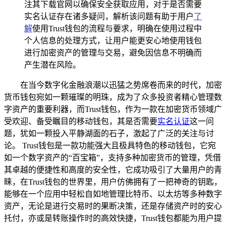
注其下载官网以确保安全获取应用，对于是否需要
实名认证存在诸多疑问，解析该问题有助于用户
了
解
使用Trust钱包的流程与要求，明确在使用过程中
个人信息的处理方式，让用户能更安心地使用钱包
进行加密资产的管理与交易，避免因信息不明确而
产生潜在风险。
在当今数字化金融浪潮以迅猛之势席卷而来的时代，加密
货币钱包宛如一颗璀璨的明珠，成为了众多投资者精心管理数
字资产的重要利器，而Trust钱包，作为一款在加密货币领域广
受欢迎、备受瞩目的移动钱包，其是否需要
实名认证
这一问
题，犹如一颗投入平静湖面的石子，激起了广泛的关注与讨
论。 Trust钱包是一款功能强大且极具特色的移动钱包，它宛
如一个数字资产的“百宝箱”，支持多种加密货币的管理，凭借
其卓越的便捷性和高度的安全性，它成功吸引了大量用户的青
睐，在Trust钱包的世界里，用户仿佛拥有了一把神奇的钥匙，
能够在一个应用中轻松自如地管理比特币、以太坊等多种数字
资产，无论是进行交易时的果断决策，还是存储资产时的安心
托付，亦或是转账操作时的高效快捷，Trust钱包都能为用户提