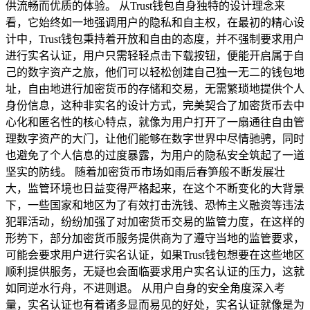
供流畅而优质的体验。 从Trust钱包自身独特的设计理念来
看，它始终如一地强调用户的隐私和自主权，在最初的精心设
计中，Trust钱包秉持着开放和自由的态度，并不强制要求用户
进行实名认证，用户只需轻轻点击下载按钮，便能开启属于自
己的数字资产之旅，他们可以轻松创建自己独一无二的钱包地
址，自由地进行加密货币的存储和交易，无需繁琐地提供个人
身份信息，这种非实名的设计方式，完美契合了加密货币去中
心化和匿名性的核心特点，就像为用户打开了一扇通往自由管
理数字资产的大门，让他们能够在数字世界中尽情驰骋，同时
也避免了个人信息的过度暴露，为用户的隐私安全筑起了一道
坚实的防线。 随着加密货币市场如雨后春笋般不断发展壮
大，监管环境也日益变得严格起来，在这个不断变化的大背景
下，一些国家和地区为了有效打击洗钱、恐怖主义融资等违法
犯罪活动，纷纷加强了对加密货币交易的监管力度，在这样的
形势下，部分加密货币服务提供商为了遵守当地的监管要求，
可能会要求用户进行实名认证，如果Trust钱包想要在这些地区
顺利提供服务，无疑也会面临要求用户实名认证的压力，这就
如同逆水行舟，不进则退。 从用户自身的安全角度深入考
量，实名认证也有着诸多显而易见的好处，实名认证就像是为