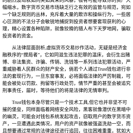
的剧烈波动就如同突如其来的风暴，极有可能导致你的资产大
幅缩水，数字货币交易市场缺乏行之有效的监管与规范，宛如
一个缺乏规则的丛林，充斥着大量的欺诈和操纵行为，一些居
心叵测的不法分子会敏锐地捕捉到投资者想要套现获利的心
理，精心设置各种陷阱，就像狡猾的猎人布下天罗地网，骗取
投资者的资金。
从法律层面剖析,虚拟货币交易炒作活动，无疑是经济金
融秩序的“搅局者”，它如同滋生违法犯罪的温床，会衍生出赌
博、非法集资、诈骗、传销、洗钱等一系列违法犯罪活动，严
重威胁着人民群众的财产安全，倘若个人通过Trust钱包进行非
法的套现行为，一旦东窗事发，必将面临法律的严厉制裁，可
能会被处以罚款、拘留等行政处罚，情节严重的甚至会被追究
刑事责任，届时，等待他们的将是法律的无情审判。
Trust钱包本身尽管只是一个技术工具,但它也并非坚不可
摧的堡垒，同样面临着网络安全风险，黑客就像潜伏在黑暗中
的幽灵，可能会对钱包系统发起攻击，窃取用户的数字货币资
产，一旦遭遇此类情况，用户的资产就像被强盗洗劫一空，而
且想要通过常规的法律途径进行追回，往往困难重重，犹如大