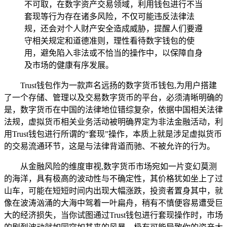
不可取，在数字资产交易领域，利用钱包进行不当
套现等行为存在诸多风险，不仅可能违反法律法
规，还会对个人财产安全造成威胁，提醒人们要遵
守相关规定和道德准则，理性看待数字钱包的使
用，避免陷入非法或不恰当的操作中，以保障自身
及市场的健康有序发展。
Trust钱包作为一款声名远扬的数字货币钱包,为用户搭建
了一个存储、管理以及交易数字货币的平台，必须清晰明确的
是，数字货币在中国的法律地位错综复杂，依据中国相关法律
法规，虚拟货币相关业务活动被明确界定为非法金融活动，利
用Trust钱包进行所谓的“套现”操作，本质上就是涉足虚拟货币
的交易流通环节，这是与法律背道而驰、不被允许的行为。
从金融风险的维度审视,数字货币市场宛如一片变幻莫测
的海洋，具有极高的波动性与不确定性，其价格犹如坐上了过
山车，可能在短短时间内出现大幅涨跌，投资者置身其中，就
像在波涛汹涌的大海中驾着一叶扁舟，稍有不慎便容易遭受巨
大的经济损失，当你试图通过Trust钱包进行套现操作时，市场