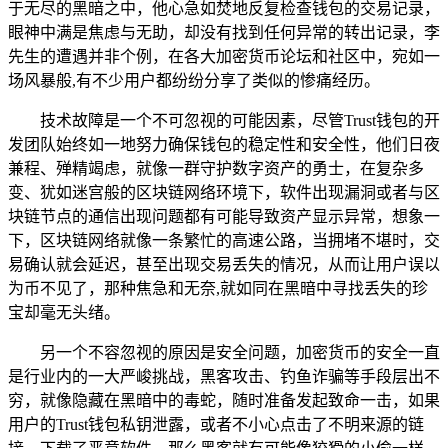
于无尽的黑暗之中，他心急如焚地反复检查钱包的交易记录，
眼神中满是焦虑与无助，却没有找到任何异常的转出记录，李
先生的遭遇并非个例，在各大加密货币论坛和社区中，宛如一
场风暴般,有不少用户都纷纷分享了类似的惨痛经历。
技术故障是一个不可忽视的可能因素，尽管Trust钱包的开
发团队始终如一地努力确保钱包的稳定性和安全性，他们日夜
兼程、殚精竭虑，就像一群守护数字资产的勇士，在复杂多
变、犹如迷宫般的区块链网络环境下，软件出现漏洞或者与区
块链节点的通信出现问题都有可能导致资产显示异常，想象一
下，区块链网络就像一条繁忙的高速公路，当拥堵不堪时，交
易确认就会延迟，甚至出现交易丢失的情况，从而让用户误以
为币不见了，那种焦急和无奈,就如同在黑暗中寻找丢失的珍
宝却毫无头绪。
另一个不容忽视的原因是安全问题，加密货币的安全一直
是行业内的一大严峻挑战，黑客攻击、钓鱼诈骗等手段层出不
穷，就像隐藏在黑暗中的毒蛇，随时准备发起致命一击，如果
用户的Trust钱包私钥泄露，或者不小心点击了不明来源的链