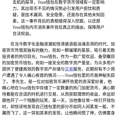
玄机的探寻，Trust钱包在数字货币领域有一定影响
力，其出现币不见的情况势必引发用户担忧和质
疑，是技术漏洞、安全隐患，还是存在其他未知因
素，这一事件背后的真相值得深入挖掘，以还原
Trust钱包内币消失事件背后真正的缘由，保障用户
合法权益。
在当今数字化金融浪潮如惊涛骇浪般汹涌澎湃的时代，加
密货币凭借其独有的魅力，宛如一颗璀璨的星辰，吸引着无数
投资者的热切目光，Trust钱包，作为一款广受欢迎、备受瞩目
的加密货币钱包，宛如一座安全的数字资产堡垒，为众多用户
提供了便捷高效的数字资产存储与
交易
服务，近期却有不少用
户遭遇了令人痛心疾首的情况——Trust钱包里的币竟神秘失踪
了。 李先生，是一位对加密货币满怀热爱的资深爱好者，他
精心地在Trust钱包中存储了一定数量的热门加密货币，满心期
待着能在合适的时机进行交易，从而获取理想的收益，命运却
跟他开了一个残酷的玩笑，某一天，当他像往常一样打开钱包
时，却惊讶地发现自己钱包里的部分币如同人间蒸发一般，不
翼而飞了，这一突如其来的发现，让他瞬间慌了神，仿佛置身