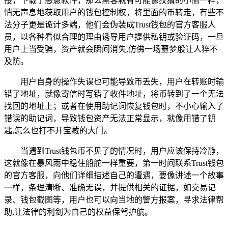
接，下载了恶意软件，那么黑客就有可能像狡猾的小偷一样，
悄无声息地获取用户的钱包控制权，将里面的币转走，有些不
法分子更是诡计多端，他们会伪装成Trust钱包的官方客服人
员，以各种看似合理的理由诱导用户提供私钥或验证码，一旦
用户上当受骗，资产就会瞬间消失,仿佛一场噩梦般让人猝不
及防。
用户自身的操作失误也可能导致币丢失，用户在转账时输
错了地址，就像寄信时写错了收件地址，将币转到了一个无法
找回的地址上；或者在使用助记词恢复钱包时，不小心输入了
错误的助记词，导致钱包资产无法正常显示，就像用错了钥
匙,怎么也打不开宝藏的大门。
当遇到Trust钱包币不见了的情况时，用户应该保持冷静，
这就像在暴风雨中稳住船舵一样重要，第一时间联系Trust钱包
的官方客服，向他们详细描述自己的遭遇，要像讲述一个故事
一样，条理清晰、准确无误，并提供相关的证据，如交易记
录、钱包截图等，用户也可以向当地的警方报案，寻求法律帮
助,让法律的利剑为自己的权益保驾护航。