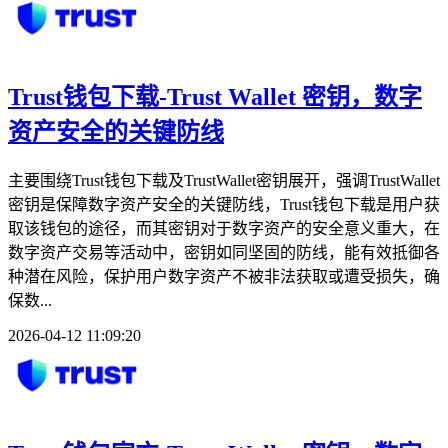
Trust钱包下载-Trust Wallet 密钥，数字
资产安全的关键防线
主要围绕Trust钱包下载及TrustWallet密钥展开，强调TrustWallet
密钥是保障数字资产安全的关键防线，Trust钱包下载是用户获
取该钱包的途径，而其密钥对于数字资产的安全意义重大，在
数字资产交易等活动中，密钥如同坚固的防线，能有效抵御各
种潜在风险，保护用户数字资产不被非法获取或遭受损失，确
保数...
2026-04-12 11:09:20