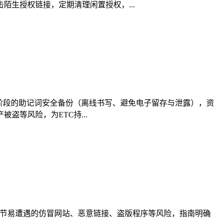
生授权链接，定期清理闲置授权，...
包创建阶段的助记词安全备份（离线书写、避免电子留存与泄露），资
等风险，为ETC持...
下载环节易遭遇的仿冒网站、恶意链接、盗版程序等风险，指南明确