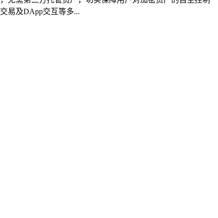
及DApp交互等多...