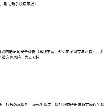
助新手快速掌握T...
包创建阶段的助记词安全备份（离线书写、避免电子留存与泄露），资
等风险，为ETC持...
风险、钱包版本滞后、操作失误等，同时配套给出清晰可操作的解