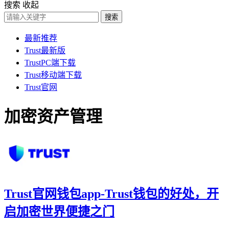
搜索
收起
搜索
最新推荐
Trust最新版
TrustPC端下载
Trust移动端下载
Trust官网
加密资产管理
Trust官网钱包app-Trust钱包的好处，开
启加密世界便捷之门