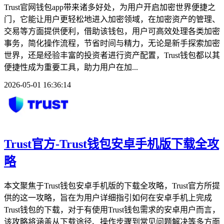
Trust官网钱包app带来诸多好处，为用户开启加密世界便捷之
门，它能让用户更轻松地进入加密领域，在加密资产的管理、
交易等方面提供便利，借助该钱包，用户可高效处理各类加密
事务，简化操作流程，节省时间与精力，无论是新手探索加密
世界，还是经验丰富的投资者进行资产配置，Trust钱包都以其
便捷性成为重要工具，助力用户在加...
2026-05-01 16:36:14
Trust官方-Trust钱包安卓手机版下载全攻
略
本文聚焦于Trust钱包安卓手机版的下载全攻略，Trust官方所提
供的这一攻略，旨在为用户详细指引如何在安卓手机上完成
Trust钱包的下载，对于有使用Trust钱包需求的安卓用户而言，
该攻略将涵盖从下载途径、操作步骤到常见问题解决等多方面