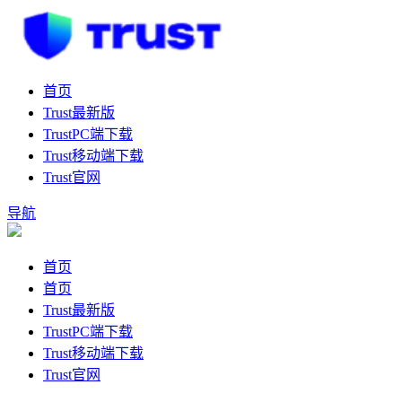
首页
Trust最新版
TrustPC端下载
Trust移动端下载
Trust官网
导航
首页
首页
Trust最新版
TrustPC端下载
Trust移动端下载
Trust官网