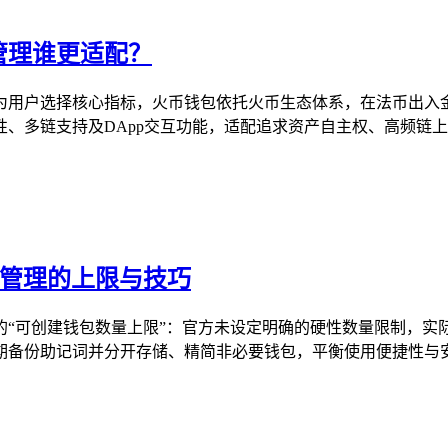
资产管理谁更适配？
配性成为用户选择核心指标，火币钱包依托火币生态体系，在法币
性、多链支持及DApp交互功能，适配追求资产自主权、高频链上操
包管理的上限与技巧
关心的“可创建钱包数量上限”：官方未设定明确的硬性数量限制，
备份助记词并分开存储、精简非必要钱包，平衡使用便捷性与安全