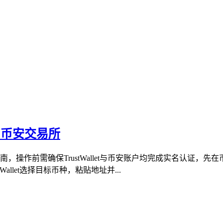
币到币安交易所
实用指南，操作前需确保TrustWallet与币安账户均完成实名认
tWallet选择目标币种，粘贴地址并...